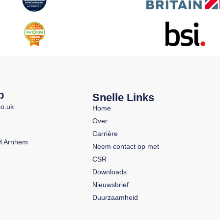
p
Snelle Links
co.uk
Home
Over
Carrière
AH Arnhem
Neem contact op met
CSR
Downloads
Nieuwsbrief
Duurzaamheid