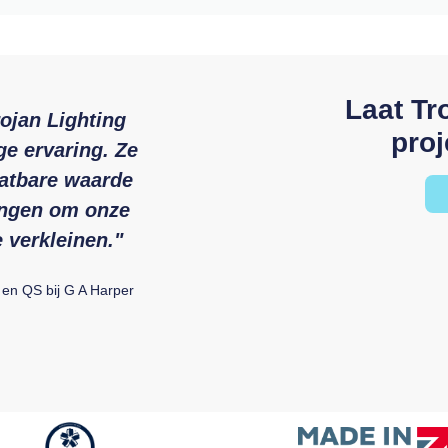
Laat Tr
ojan Lighting
proj
e ervaring. Ze
hatbare waarde
ingen om onze
 verkleinen."
 en QS bij G A Harper