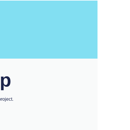
op
roject.