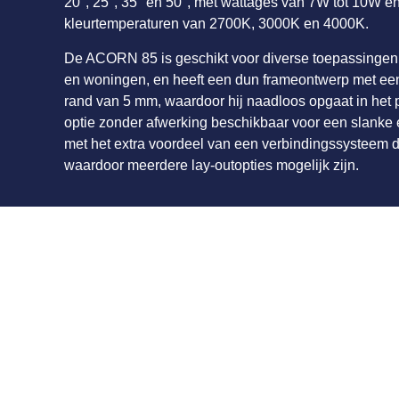
20°, 25°, 35° en 50°, met wattages van 7W tot 10W e
kleurtemperaturen van 2700K, 3000K en 4000K.
De ACORN 85 is geschikt voor diverse toepassingen
en woningen, en heeft een dun frameontwerp met ee
rand van 5 mm, waardoor hij naadloos opgaat in het p
optie zonder afwerking beschikbaar voor een slanke e
met het extra voordeel van een verbindingssysteem d
waardoor meerdere lay-outopties mogelijk zijn.