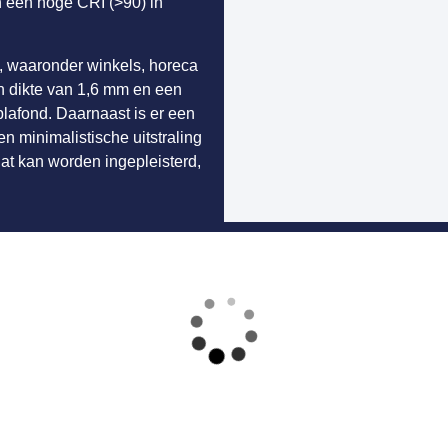
n een hoge CRI (>90) in
, waaronder winkels, horeca
n dikte van 1,6 mm en een
lafond. Daarnaast is er een
n minimalistische uitstraling
at kan worden ingepleisterd,