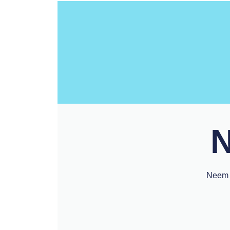
N
Neem c